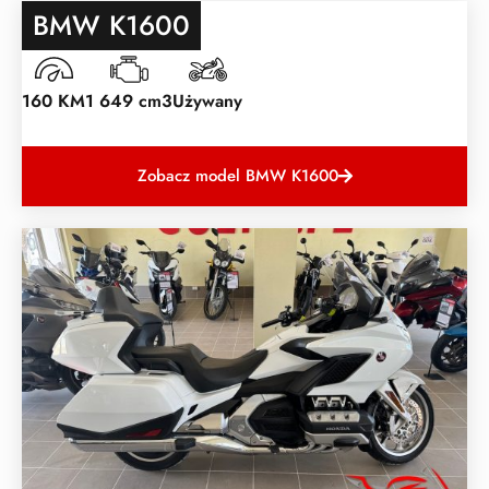
BMW K1600
160 KM
1 649 cm3
Używany
Zobacz model BMW K1600