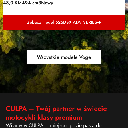
48,0 KM
494 cm3
Nowy
Zobacz model 525DSX ADV SERIES
Wszystkie modele Voge
CULPA – Twój partner w świecie
motocykli klasy premium
Witamy w CULPA – miejscu, gdzie pasja do