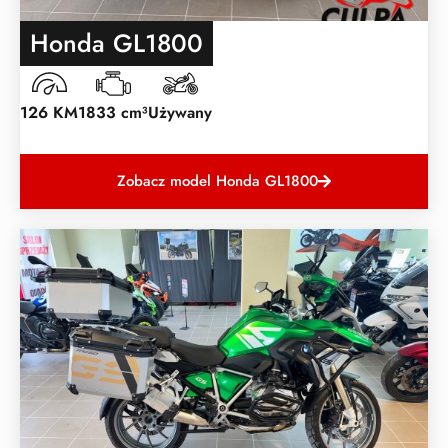
Honda GL1800
126 KM
1833 cm³
Używany
Zobacz model Honda GL1800