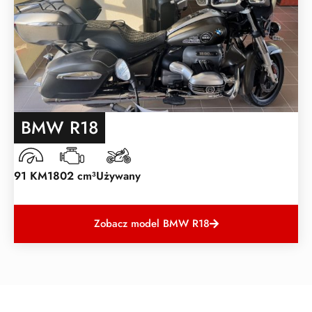
BMW R18
91 KM
1802 cm³
Używany
Zobacz model BMW R18