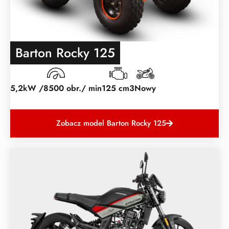
Barton Rocky 125
5,2kW /8500 obr./ min
125 cm3
Nowy
Zobacz model Barton Rocky 125