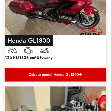
Honda GL1800
126 KM
1833 cm³
Używany
Zobacz model Honda GL1800