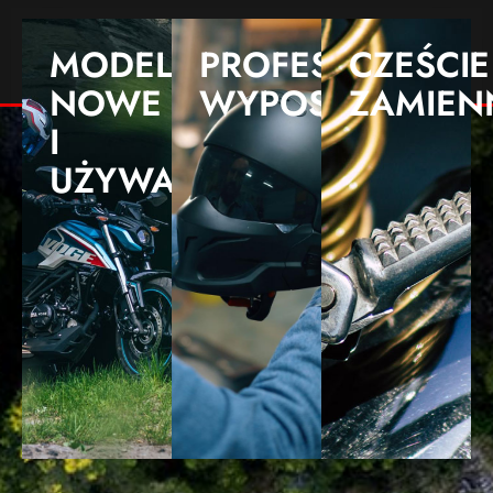
MODELE
PROFESJONALNE
CZEŚCI
NOWE
WYPOSAŻENIE
ZAMIEN
I
UŻYWANE