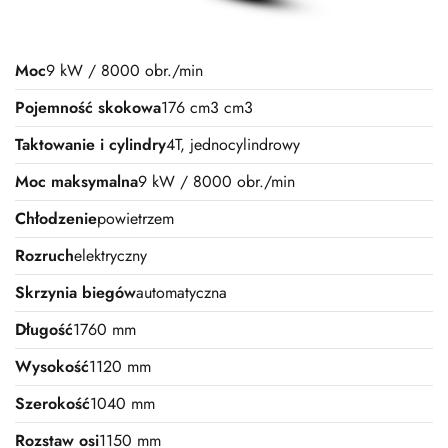
Moc
9 kW / 8000 obr./min
Pojemność skokowa
176 cm3 cm3
Taktowanie i cylindry
4T, jednocylindrowy
Moc maksymalna
9 kW / 8000 obr./min
Chłodzenie
powietrzem
Rozruch
elektryczny
Skrzynia biegów
automatyczna
Długość
1760 mm
Wysokość
1120 mm
Szerokość
1040 mm
Rozstaw osi
1150 mm