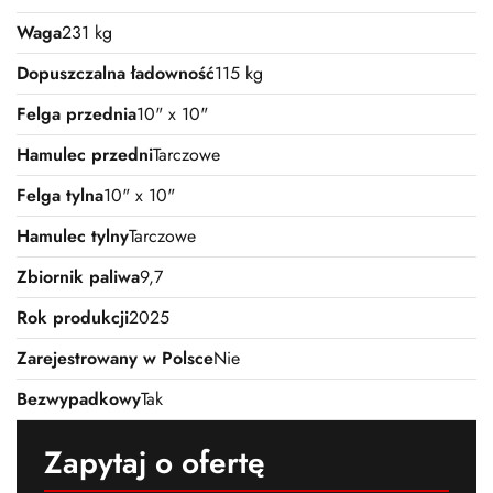
Waga
231 kg
Dopuszczalna ładowność
115 kg
Felga przednia
10" x 10"
Hamulec przedni
Tarczowe
Felga tylna
10" x 10"
Hamulec tylny
Tarczowe
Zbiornik paliwa
9,7
Rok produkcji
2025
Zarejestrowany w Polsce
Nie
Bezwypadkowy
Tak
Zapytaj o ofertę