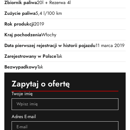
Zbiornik paliwa
20l + Rezerwa 4l
Zużycie paliwa
5,4 l/100 km
Rok produkcji
2019
Kraj pochodzenia
Włochy
Data pierwszej rejestracji w historii pojazdu
11 marca 2019
Zarejestrowany w Polsce
Tak
Bezwypadkowy
Tak
Zapytaj o ofertę
Twoje imię
Adres E-mail