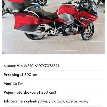
Numer VIN
WB10J6107KZX73591
Przebieg
41 300 km
Moc
136 KM
Pojemność skokowa
1 250 cm3
Taktowanie i cylindry
Dwucylindrowy, czterosuwowy