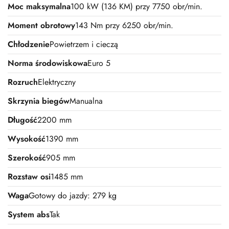
Moc maksymalna
100 kW (136 KM) przy 7750 obr/min.
Moment obrotowy
143 Nm przy 6250 obr/min.
Chłodzenie
Powietrzem i cieczą
Norma środowiskowa
Euro 5
Rozruch
Elektryczny
Skrzynia biegów
Manualna
Długość
2200 mm
Wysokość
1390 mm
Szerokość
905 mm
Rozstaw osi
1485 mm
Waga
Gotowy do jazdy: 279 kg
System abs
Tak