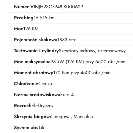
Numer VIN
JH2SC7948JK000629
Przebieg
16 515 km
Moc
126 KM
Pojemność skokowa
1833 cm³
Taktowanie i cylindry
Sześciocylindrowy, czterosuwowy
Moc maksymalna
93 kW (126 KM) przy 5500 obr./min.
Moment obrotowy
170 Nm przy 4500 obr./min.
Chłodzenie
Cieczą
Norma środowiskowa
Euro 4
Rozruch
Elektryczny
Skrzynia biegów
6-biegowa, Manualna
System abs
Tak