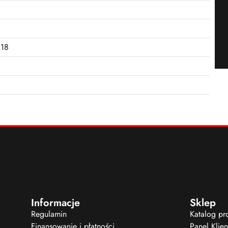
018
Informacje
Sklep
Regulamin
Katalog p
Finansowanie i płatności
Panel Klien