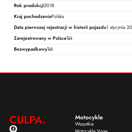
Rok produkcji
2018
Kraj pochodzenia
Polska
Data pierwszej rejestracji w historii pojazdu
1 stycznia 2
Zarejestrowany w Polsce
Tak
Bezwypadkowy
Tak
CULPA.
Motocykle
Wszystkie
Motocykle Voge